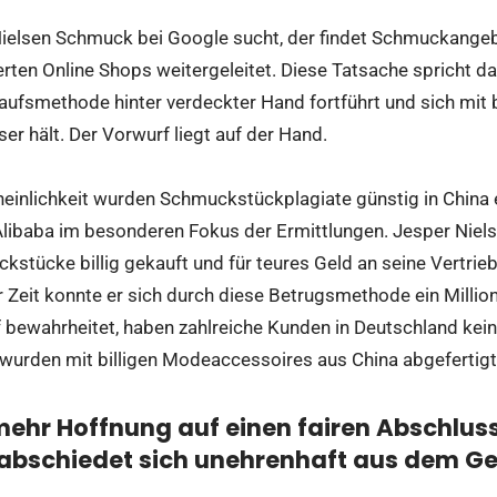
ielsen Schmuck bei Google sucht, der findet Schmuckangeb
erten Online Shops weitergeleitet. Diese Tatsache spricht d
ufsmethode hinter verdeckter Hand fortführt und sich mit b
er hält. Der Vorwurf liegt auf der Hand.
einlichkeit wurden Schmuckstückplagiate günstig in China e
libaba im besonderen Fokus der Ermittlungen. Jesper Nielse
kstücke billig gekauft und für teures Geld an seine Vertri
r Zeit konnte er sich durch diese Betrugsmethode ein Mill
f bewahrheitet, haben zahlreiche Kunden in Deutschland k
wurden mit billigen Modeaccessoires aus China abgefertigt
mehr Hoffnung auf einen fairen Abschluss
bschiedet sich unehrenhaft aus dem Ge