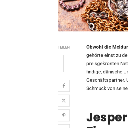
Obwohl die Meldung
TEILEN
gehörte einst zu d
preisgekrönten Net
findige, dänische U
Geschäftspartner. U
Schmuck von seinen
Jesper