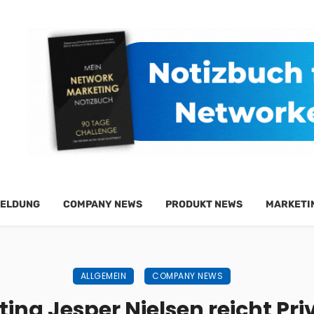
ELDUNG
COMPANY NEWS
PRODUKT NEWS
MARKETI
ALLGEMEIN
COMPANY NEWS
ng Jesper Nielsen reicht Pri