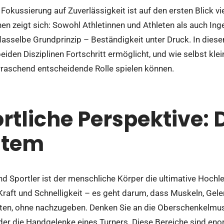
kussierung auf Zuverlässigkeit ist auf den ersten Blick viel
n zeigt sich: Sowohl Athletinnen und Athleten als auch Ing
dasselbe Grundprinzip – Beständigkeit unter Druck. In diese
eiden Disziplinen Fortschritt ermöglicht, und wie selbst klein
erraschend entscheidende Rolle spielen können.
ortliche Perspektive: 
stem
nd Sportler ist der menschliche Körper die ultimative Hochl
 Kraft und Schnelligkeit – es geht darum, dass Muskeln, Gel
ten, ohne nachzugeben. Denken Sie an die Oberschenkelmusku
oder die Handgelenke eines Turners. Diese Bereiche sind e