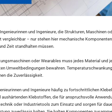
Ingenieurinnen und Ingenieure, die Strukturen, Maschinen od
t vergleichbar – nur stehen hier mechanische Komponenten 
 und Zeit standhalten müssen.
tungsmaschinen oder Wearables muss jedes Material und jed
sten Umweltbedingungen bewahren. Temperaturschwankung
en die Zuverlässigkeit.
enieurinnen und Ingenieure häufig zu fortschrittlichen Kleb
ll aushärtenden Klebstoffen, die für anspruchsvolle Anwend
technik oder Industrietools zum Einsatz und sorgen für dau
astung zuverlässig halten. Sie halten Komponenten zusamme