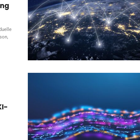
ung
duelle
son,
KI-