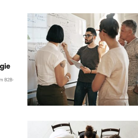
gie
im B2B-