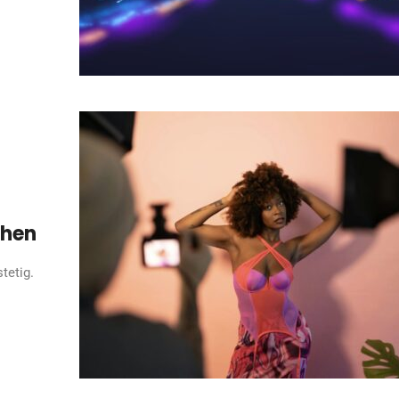
chen
tetig.