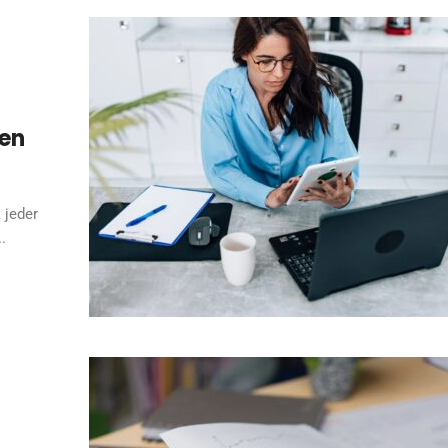
gen
 jeder
.