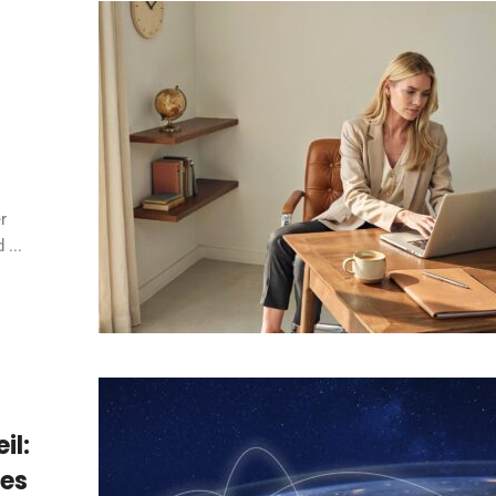
r
 ...
il:
des