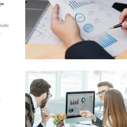
g-
tudie
..
r