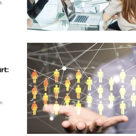
h
rt:
in