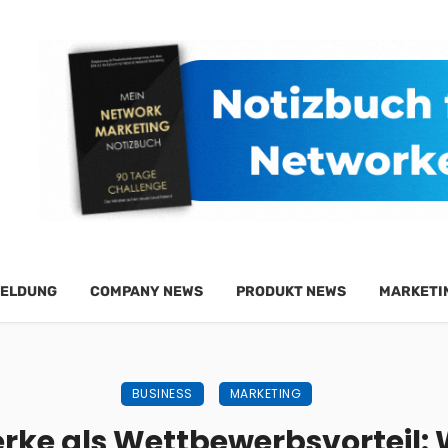
ELDUNG
COMPANY NEWS
PRODUKT NEWS
MARKETI
BUSINESS
MARKETING
rke als Wettbewerbsvorteil: 