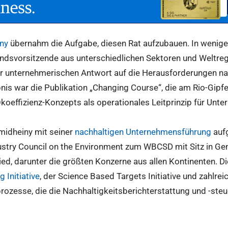
ny
übernahm die Aufgabe, diesen Rat aufzubauen. In weniger 
ndsvorsitzende aus unterschiedlichen Sektoren und Weltregio
 unternehmerischen Antwort auf die Herausforderungen nac
nis war die Publikation „Changing Course“, die am Rio-Gipfel
koeffizienz-Konzepts als operationales Leitprinzip für Unt
midheiny mit seiner
nachhaltigen Unternehmensführung
aufg
stry Council on the Environment zum WBCSD mit Sitz in Gen
d, darunter die größten Konzerne aus allen Kontinenten. Die 
 Initiative
, der Science Based Targets Initiative und zahlrei
rozesse, die die Nachhaltigkeitsberichterstattung und -ste