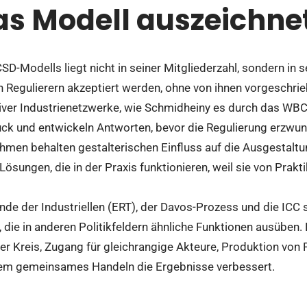
s Modell auszeichne
D-Modells liegt nicht in seiner Mitgliederzahl, sondern in s
n Regulierern akzeptiert werden, ohne von ihnen vorgeschrie
ver Industrienetzwerke, wie Schmidheiny es durch das WBCSD
uck und entwickeln Antworten, bevor die Regulierung erzwun
ehmen behalten gestalterischen Einfluss auf die Ausgestaltu
 Lösungen, die in der Praxis funktionieren, weil sie von Prak
de der Industriellen (ERT), der Davos-Prozess und die ICC s
 die in anderen Politikfeldern ähnliche Funktionen ausüben.
ver Kreis, Zugang für gleichrangige Akteure, Produktion von
dem gemeinsames Handeln die Ergebnisse verbessert.