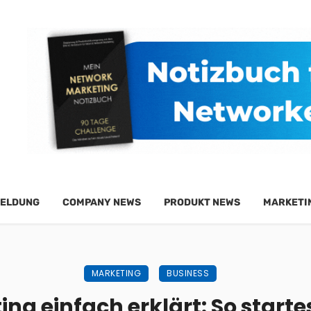
ELDUNG
COMPANY NEWS
PRODUKT NEWS
MARKETI
MARKETING
BUSINESS
ng einfach erklärt: So startes