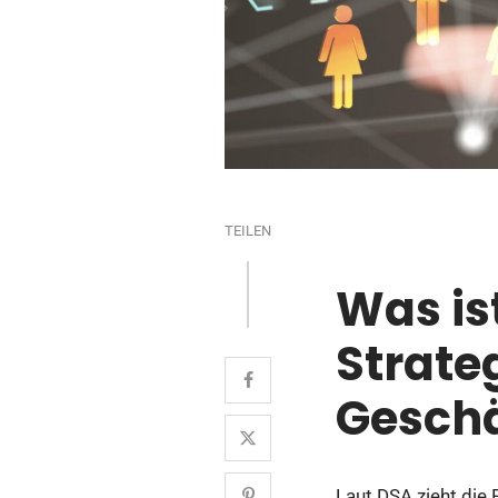
TEILEN
Was is
Strate
Geschä
Laut DSA zieht die