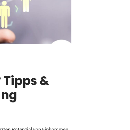
 Tipps &
ing
enzten Potenzial von Einkommen