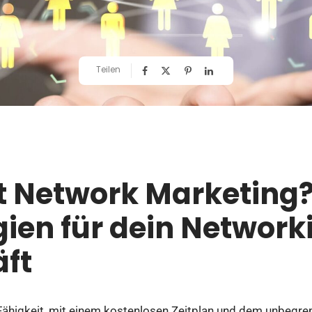
Teilen
t Network Marketing?
gien für dein Network
ft
 Fähigkeit, mit einem kostenlosen Zeitplan und dem unbegr