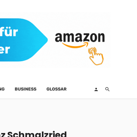
NG
BUSINESS
GLOSSAR
nz Schmalzried