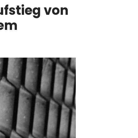
fstieg von
nem