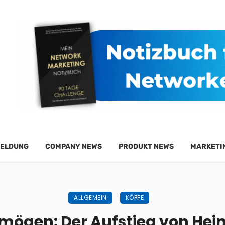
ELDUNG
COMPANY NEWS
PRODUKT NEWS
MARKETI
ALLGEMEIN
KÖPFE
mögen: Der Aufstieg von Hei