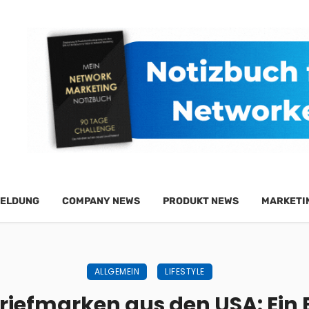
ELDUNG
COMPANY NEWS
PRODUKT NEWS
MARKETI
ALLGEMEIN
LIFESTYLE
riefmarken aus den USA: Ein B