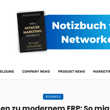
ELDUNG
COMPANY NEWS
PRODUKT NEWS
MARKETI
BUSINESS
en zu modernem ERP: So migr