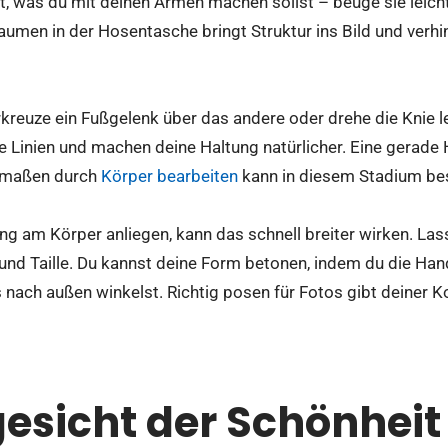
, was du mit deinen Armen machen sollst – beuge sie leicht.
aumen in der Hosentasche bringt Struktur ins Bild und verhi
kreuze ein Fußgelenk über das andere oder drehe die Knie lei
 Linien und machen deine Haltung natürlicher. Eine gerade H
edmaßen durch
Körper bearbeiten
kann in diesem Stadium beso
 am Körper anliegen, kann das schnell breiter wirken. Lass
nd Taille. Du kannst deine Form betonen, indem du die Hand l
 nach außen winkelst.
Richtig posen für Fotos
gibt deiner K
esicht der Schönheit