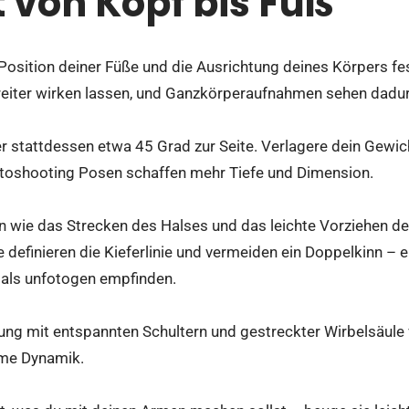
t von Kopf bis Fuß
Position deiner Füße und die Ausrichtung deines Körpers fe
reiter wirken lassen, und Ganzkörperaufnahmen sehen dadurc
 stattdessen etwa 45 Grad zur Seite. Verlagere dein Gewich
otoshooting Posen schaffen mehr Tiefe und Dimension.
 wie das Strecken des Halses und das leichte Vorziehen des
 definieren die Kieferlinie und vermeiden ein Doppelkinn – e
 als unfotogen empfinden.
tung mit entspannten Schultern und gestreckter Wirbelsäule 
hme Dynamik.