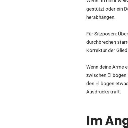
Wenn du nicht weißt
gestützt oder ein D
herabhängen.
Für Sitzposen: Über
durchbrechen starre
Korrektur der Gli
Wenn deine Arme eng
zwischen Ellbogen u
den Ellbogen etwas
Ausdruckskraft.
Im Ang