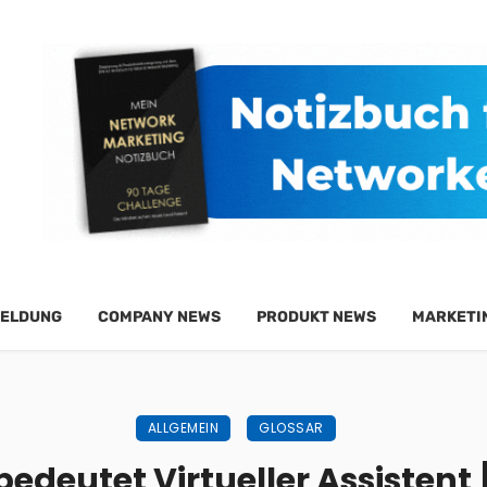
ELDUNG
COMPANY NEWS
PRODUKT NEWS
MARKETI
ALLGEMEIN
GLOSSAR
edeutet Virtueller Assistent